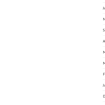
J
N
S
A
M
M
F
J
D