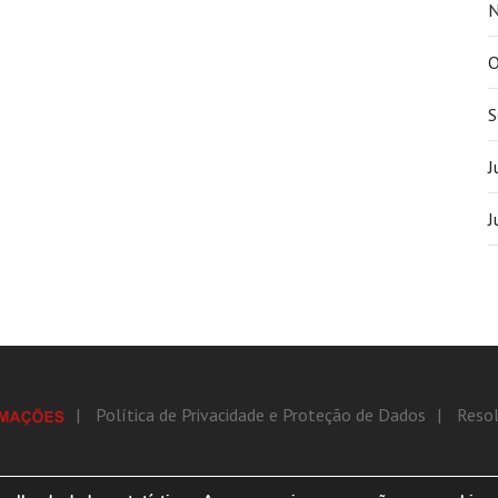
N
O
S
J
J
Política de Privacidade e Proteção de Dados
Resol