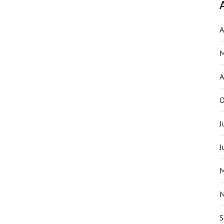
A
M
A
O
J
J
M
N
S