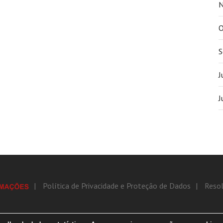
N
O
S
J
J
Política de Privacidade e Proteção de Dados
Resol