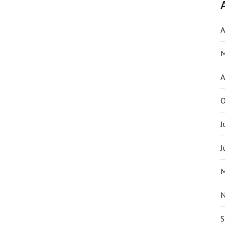
A
M
A
O
J
J
M
N
S