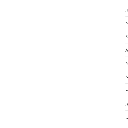
J
N
S
A
M
M
F
J
D